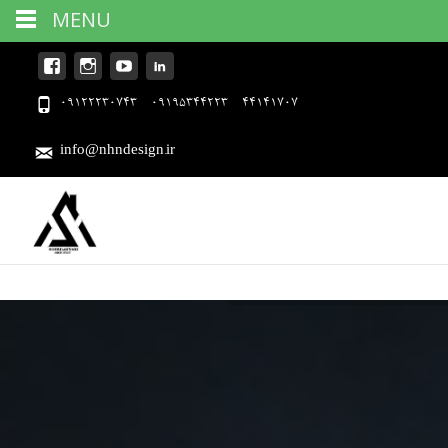
MENU
09122230743 - 09195344223 - 44141707
info@nhndesign.ir