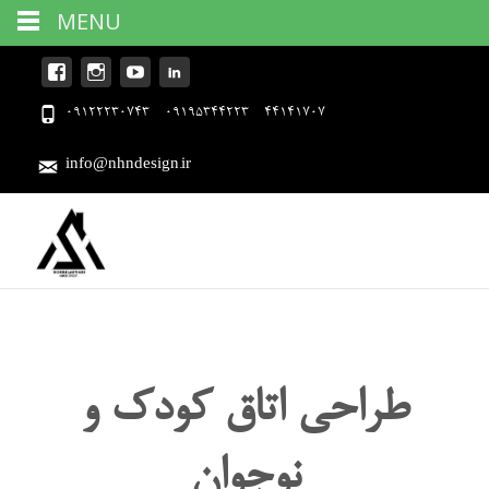
MENU
09122230743 - 09195344223 - 44141707
info@nhndesign.ir
طراحی اتاق کودک و
نوجوان