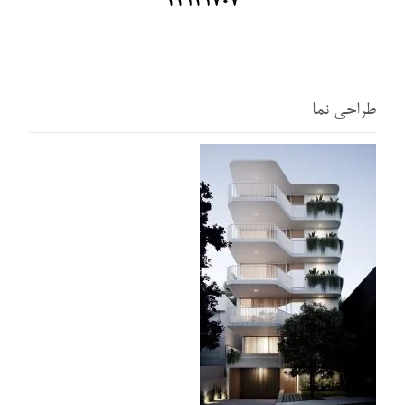
44141707
طراحی نما