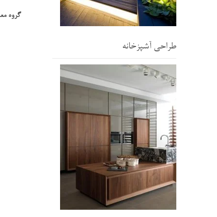
گروه معم
طراحی آشپزخانه