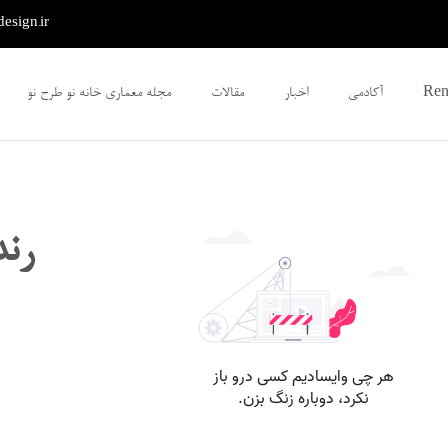
sign.ir
آکادمی
اخبار
مقالات
مجله معماری خانه نو طرح نو
رند