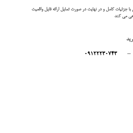
 با جزئیات کامل و در نهایت در صورت تمایل ارائه فایل واقعیت
اهی می کند
رید
09122230743
–