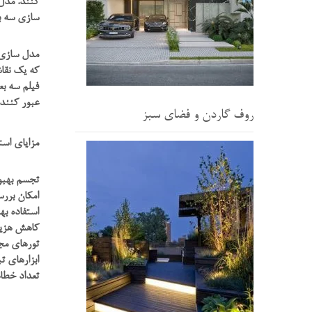
کنند. مدل 
سازی سه ب
مدل سازی س
که یک نقاش
فیلم سه ب
عبور کنند،
روف گاردن و فضای سبز
مزایای است
تجسم بهبود
امکان برر
استفاده به
کاهش هزین
تورهای مج
ابزارهای ت
تعداد خطاه