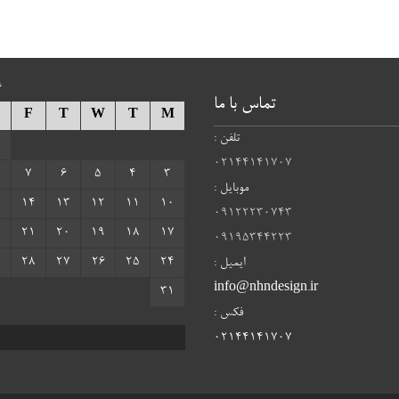
6
تماس با ما
F
T
W
T
M
تلفن :
02144141707
7
6
5
4
3
موبایل :
5
14
13
12
11
10
09122230743
2
21
20
19
18
17
09195344223
9
28
27
26
25
24
ایمیل :
info@nhndesign.ir
31
فکس :
02144141707