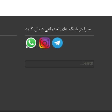
ما را در شبکه های اجتماعی دنبال کنید
Search for: