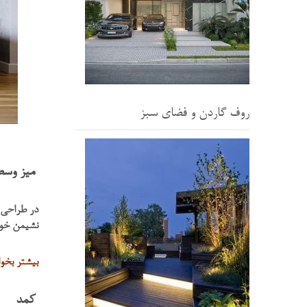
روف گاردن و فضای سبز
میز وسط(
در طراحی 
نشیمن خود
بیشتر بخوا
کمد