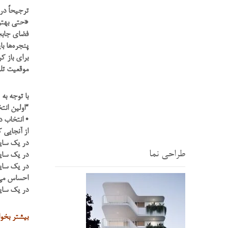
ترجیحاً در
«حتی بهتر 
فضای جابجا
پنجره‌ها ب
برای باز ک
موقعیت تلو
با توجه به SHASTRA وسیع، بهترین مکان اتاق نشیمن چیست؟
“اولین ان
• انتخاب 
از آنجایی 
در یک سایت
طراحی نما
در یک سایت
در یک سایت
احساس می 
در یک سای
بیشتر بخو