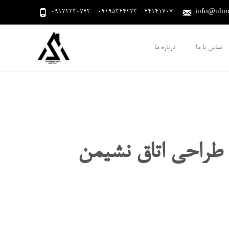
09122230743 - 09195344223 - 44141707
info@nhnde
تماس با ما
درباره ما
طراحی اتاق نشیمن