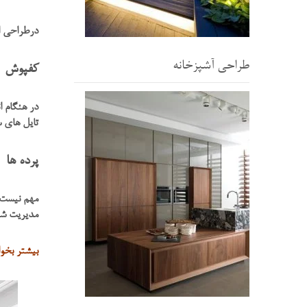
درطراحی ات
طراحی آشپزخانه
کفپوش
در هنگام 
تایل های س
پرده ها
مهم نیست ک
مدیریت شو
بیشتر بخو