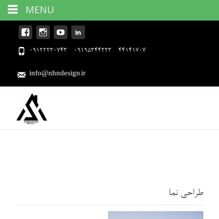
MENU
09122230743 - 09195344223 - 44141707
info@nhndesign.ir
طراحی نما