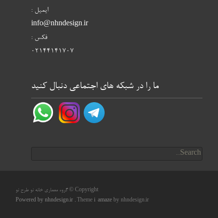
ایمیل :
info@nhndesign.ir
فکس :
02144141707
ما را در شبکه های اجتماعی دنبال کنید
Search for:
Copyright © گروه معماری خانه نو طرح نو
Powered by nhndesign.ir
, Theme
i-amaze
by nhndesign.ir